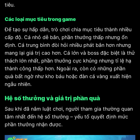
tiêu.
Các loại mục tiêu trong game
Để tạo sự hấp dẫn, trò chơi chia mục tiêu thành nhiều
cấp độ. Cá nhỏ dễ bắn, phần thưởng thấp nhưng ổn
định. Cá trung bình đòi hỏi nhiều phát bắn hơn nhưng
mang lại giá trị cao hơn. Cá lớn và boss đặc biệt là thử
thách lớn nhất, phần thưởng cực khủng nhưng tỉ lệ hạ
thành công thấp hơn. Ngoài ra, còn có những phần
quà bất ngờ như kho báu hoặc đàn cá vàng xuất hiện
ngẫu nhiên.
Hệ số thưởng và giá trị phần quà
Sau khi đã nắm luật chơi, người tham gia thường quan
tâm nhất đến hệ số thưởng – yếu tố quyết định mức
phần thưởng nhận được.