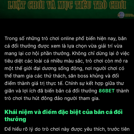
Trong số những trò chơi online phổ biến hiện nay, bắn
cá đổi thưởng được xem là lựa chọn vừa giải trí vừa
mang lại cơ hội phần thưởng. Không chỉ dừng lại ở việc
tiêu diệt các loài cá nhiều màu sắc, trò chơi còn mở ra
một thế giới đại dương sống động, nơi người chơi có
thể tham gia các thử thách, săn boss khủng và đổi
điểm thành giá trị thực tế. Chính sự kết hợp giữa thư
giãn và lợi ích đã biến bắn cá đổi thưởng
86BET
thành
trò chơi thu hút đông đảo người tham gia.
Khái niệm và điểm đặc biệt của bắn cá đổi
thưởng
Để hiểu rõ lý do trò chơi này được yêu thích, trước tiên