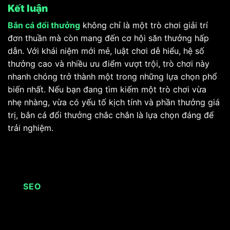
Kết luận
Bắn cá đổi thưởng
không chỉ là một trò chơi giải trí
đơn thuần mà còn mang đến cơ hội săn thưởng hấp
dẫn. Với khái niệm mới mẻ, luật chơi dễ hiểu, hệ số
thưởng cao và nhiều ưu điểm vượt trội, trò chơi này
nhanh chóng trở thành một trong những lựa chọn phổ
biến nhất. Nếu bạn đang tìm kiếm một trò chơi vừa
nhẹ nhàng, vừa có yếu tố kịch tính và phần thưởng giá
trị, bắn cá đổi thưởng chắc chắn là lựa chọn đáng để
trải nghiệm.
SEO