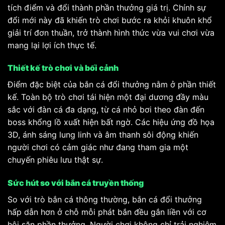
tích điểm và đổi thành phần thưởng giá trị. Chính sự
đổi mới này đã khiến trò chơi bước ra khỏi khuôn khổ
giải trí đơn thuần, trở thành hình thức vừa vui chơi vừa
mang lại lợi ích thực tế.
Thiết kế trò chơi và bối cảnh
Điểm đặc biệt của bắn cá đổi thưởng nằm ở phần thiết
kế. Toàn bộ trò chơi tái hiện một đại dương đầy màu
sắc với đàn cá đa dạng, từ cá nhỏ bơi theo đàn đến
boss khổng lồ xuất hiện bất ngờ. Các hiệu ứng đồ họa
3D, ánh sáng lung linh và âm thanh sôi động khiến
người chơi có cảm giác như đang tham gia một
chuyến phiêu lưu thật sự.
Sức hút so với bắn cá truyền thống
So với trò bắn cá thông thường, bắn cá đổi thưởng
hấp dẫn hơn ở chỗ mỗi phát bắn đều gắn liền với cơ
hội săn phần thưởng. Người chơi không chỉ trải nghiệm