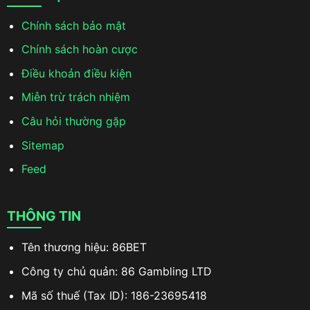
Chính sách bảo mật
Chính sách hoàn cược
Điều khoản điều kiện
Miễn trừ trách nhiệm
Câu hỏi thường gặp
Sitemap
Feed
THÔNG TIN
Tên thương hiệu: 86BET
Công ty chủ quản: 86 Gambling LTD
Mã số thuế (Tax ID): 186-23695418