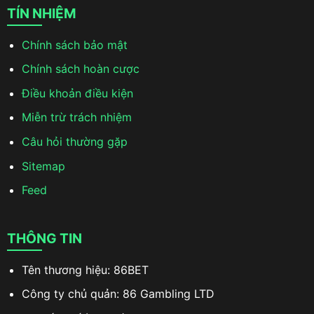
TÍN NHIỆM
Chính sách bảo mật
Chính sách hoàn cược
Điều khoản điều kiện
Miễn trừ trách nhiệm
Câu hỏi thường gặp
Sitemap
Feed
THÔNG TIN
Tên thương hiệu: 86BET
Công ty chủ quản: 86 Gambling LTD