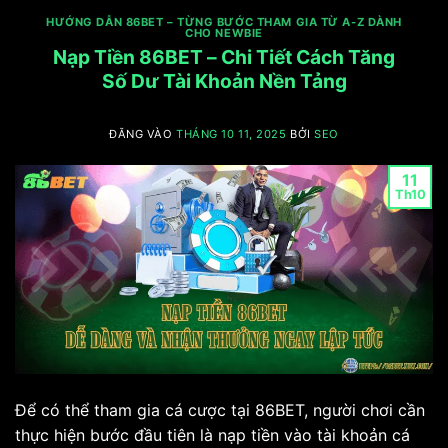
HƯỚNG DẪN 86BET – TỪNG BƯỚC THAM GIA TỪ A-Z DÀNH
CHO NEWBIE
Nạp Tiền 86BET – Chi Tiết Cách Tăng
Số Dư Tài Khoản Nền Tảng
ĐĂNG VÀO
THÁNG 10 11, 2025
BỞI
SEO
11
Th10
Để có thể tham gia cá cược tại 86BET, người chơi cần
thực hiện bước đầu tiên là nạp tiền vào tài khoản cá