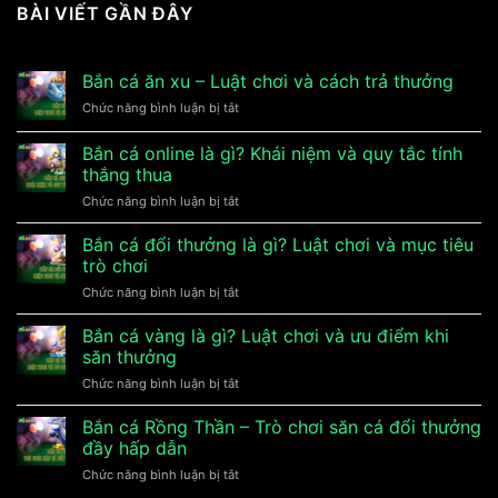
BÀI VIẾT GẦN ĐÂY
Bắn cá ăn xu – Luật chơi và cách trả thưởng
Chức năng bình luận bị tắt
ở
Bắn
cá
Bắn cá online là gì? Khái niệm và quy tắc tính
ăn
thắng thua
xu
Chức năng bình luận bị tắt
ở
–
Bắn
Luật
cá
chơi
Bắn cá đổi thưởng là gì? Luật chơi và mục tiêu
online
và
trò chơi
là
cách
Chức năng bình luận bị tắt
ở
gì?
trả
Bắn
Khái
thưởng
cá
Bắn cá vàng là gì? Luật chơi và ưu điểm khi
niệm
đổi
và
săn thưởng
thưởng
quy
Chức năng bình luận bị tắt
ở
là
tắc
Bắn
gì?
tính
cá
Bắn cá Rồng Thần – Trò chơi săn cá đổi thưởng
Luật
thắng
vàng
chơi
đầy hấp dẫn
thua
là
và
Chức năng bình luận bị tắt
ở
gì?
mục
Bắn
Luật