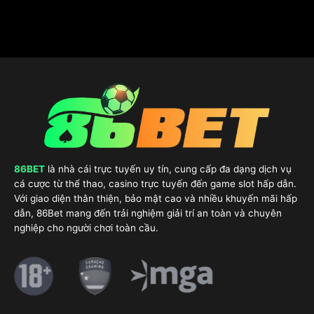
tiêu
cá
chơi
trò
Rồng
và
chơi
Thần
ưu
–
điểm
Trò
khi
chơi
săn
săn
thưởng
cá
đổi
thưởng
đầy
hấp
dẫn
86BET
là nhà cái trực tuyến uy tín, cung cấp đa dạng dịch vụ
cá cược từ thể thao, casino trực tuyến đến game slot hấp dẫn.
Với giao diện thân thiện, bảo mật cao và nhiều khuyến mãi hấp
dẫn, 86Bet mang đến trải nghiệm giải trí an toàn và chuyên
nghiệp cho người chơi toàn cầu.