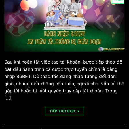
Sau khi hoàn tất việc tạo tài khoản, bước tiếp theo để
bắt đầu hành trình cá cược trực tuyến chính là đăng
nhập 86BET. Dù thao tác đăng nhập tương đối đơn
giản, nhưng nếu không cẩn thận, người chơi vẫn có thể
gặp lỗi hoặc bị mất quyền truy cập tài khoản. Trong
[…]
TIẾP TỤC ĐỌC
→