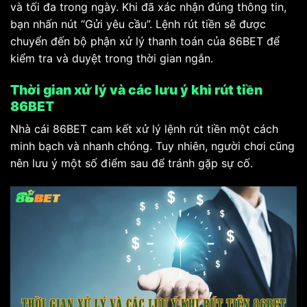
và tối đa trong ngày.
Khi đã xác nhận đúng thông tin,
bạn nhấn nút “Gửi yêu cầu”. Lệnh rút tiền sẽ được
chuyển đến bộ phận xử lý thanh toán của 86BET để
kiểm tra và duyệt trong thời gian ngắn.
Thời gian xử lý và các lưu ý khi rút tiền
86BET
Nhà cái 86BET cam kết xử lý lệnh rút tiền một cách
minh bạch và nhanh chóng. Tuy nhiên, người chơi cũng
nên lưu ý một số điểm sau để tránh gặp sự cố.