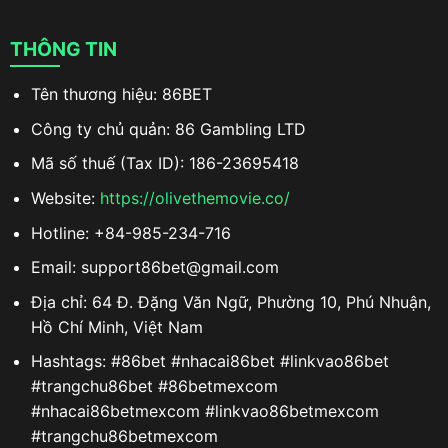
THÔNG TIN
Tên thương hiệu: 86BET
Công ty chủ quản: 86 Gambling LTD
Mã số thuế (Tax ID): 186-23695418
Website:
https://olivethemovie.co/
Hotline: +84-985-234-716
Email:
support86bet@gmail.com
Địa chỉ: 64 Đ. Đặng Văn Ngữ, Phường 10, Phú Nhuận,
Hồ Chí Minh, Việt Nam
Hashtags: #86bet #nhacai86bet #linkvao86bet
#trangchu86bet #86betmexcom
#nhacai86betmexcom #linkvao86betmexcom
#trangchu86betmexcom