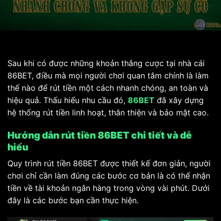
Sau khi có được những khoản thắng cược tại nhà cái
86BET, điều mà mọi người chơi quan tâm chính là làm
thế nào để rút tiền một cách nhanh chóng, an toàn và
hiệu quả. Thấu hiểu nhu cầu đó,
86BET
đã xây dựng
hệ thống rút tiền linh hoạt, thân thiện và bảo mật cao.
Hướng dẫn rút tiền 86BET chi tiết và dễ
hiểu
Quy trình rút tiền 86BET được thiết kế đơn giản, người
chơi chỉ cần làm đúng các bước cơ bản là có thể nhận
tiền về tài khoản ngân hàng trong vòng vài phút. Dưới
đây là các bước bạn cần thực hiện.