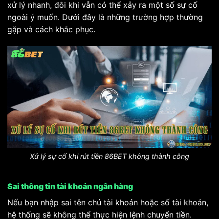
xử lý nhanh, đôi khi vẫn có thể xảy ra một số sự cố
ngoài ý muốn. Dưới đây là những trường hợp thường
gặp và cách khắc phục.
Xử lý sự cố khi rút tiền 86BET không thành công
Sai thông tin tài khoản ngân hàng
Nếu bạn nhập sai tên chủ tài khoản hoặc số tài khoản,
hệ thống sẽ không thể thực hiện lệnh chuyển tiền.