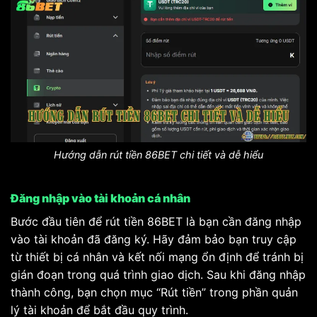
Hướng dẫn rút tiền 86BET chi tiết và dễ hiểu
Đăng nhập vào tài khoản cá nhân
Bước đầu tiên để rút tiền 86BET là bạn cần đăng nhập
vào tài khoản đã đăng ký. Hãy đảm bảo bạn truy cập
từ thiết bị cá nhân và kết nối mạng ổn định để tránh bị
gián đoạn trong quá trình giao dịch. Sau khi đăng nhập
thành công, bạn chọn mục “Rút tiền” trong phần quản
lý tài khoản để bắt đầu quy trình.