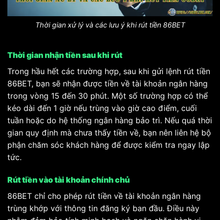
Thời gian xử lý và các lưu ý khi rút tiền 86BET
Thời gian nhận tiền sau khi rút
Trong hầu hết các trường hợp, sau khi gửi lệnh rút tiền
86BET, bạn sẽ nhận được tiền về tài khoản ngân hàng
trong vòng 15 đến 30 phút. Một số trường hợp có thể
kéo dài đến 1 giờ nếu trùng vào giờ cao điểm, cuối
tuần hoặc do hệ thống ngân hàng bảo trì. Nếu quá thời
gian quy định mà chưa thấy tiền về, bạn nên liên hệ bộ
phận chăm sóc khách hàng để được kiểm tra ngay lập
tức.
Rút tiền vào tài khoản chính chủ
86BET chỉ cho phép rút tiền về tài khoản ngân hàng
trùng khớp với thông tin đăng ký ban đầu. Điều này