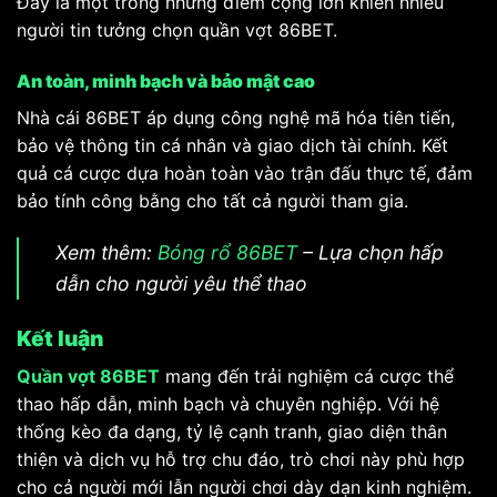
Đây là một trong những điểm cộng lớn khiến nhiều
người tin tưởng chọn quần vợt 86BET.
An toàn, minh bạch và bảo mật cao
Nhà cái 86BET áp dụng công nghệ mã hóa tiên tiến,
bảo vệ thông tin cá nhân và giao dịch tài chính. Kết
quả cá cược dựa hoàn toàn vào trận đấu thực tế, đảm
bảo tính công bằng cho tất cả người tham gia.
Xem thêm:
Bóng rổ 86BET
– Lựa chọn hấp
dẫn cho người yêu thể thao
Kết luận
Quần vợt 86BET
mang đến trải nghiệm cá cược thể
thao hấp dẫn, minh bạch và chuyên nghiệp. Với hệ
thống kèo đa dạng, tỷ lệ cạnh tranh, giao diện thân
thiện và dịch vụ hỗ trợ chu đáo, trò chơi này phù hợp
cho cả người mới lẫn người chơi dày dạn kinh nghiệm.