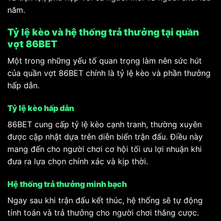
năm.
Tỷ lệ kèo và hệ thống trả thưởng tại quần
vợt 86BET
Một trong những yếu tố quan trọng làm nên sức hút
của quần vợt 86BET chính là tỷ lệ kèo và phần thưởng
hấp dẫn.
Tỷ lệ kèo hấp dẫn
86BET cung cấp tỷ lệ kèo cạnh tranh, thường xuyên
được cập nhật dựa trên diễn biến trận đấu. Điều này
mang đến cho người chơi cơ hội tối ưu lợi nhuận khi
đưa ra lựa chọn chính xác và kịp thời.
Hệ thống trả thưởng minh bạch
Ngay sau khi trận đấu kết thúc, hệ thống sẽ tự động
tính toán và trả thưởng cho người chơi thắng cược.