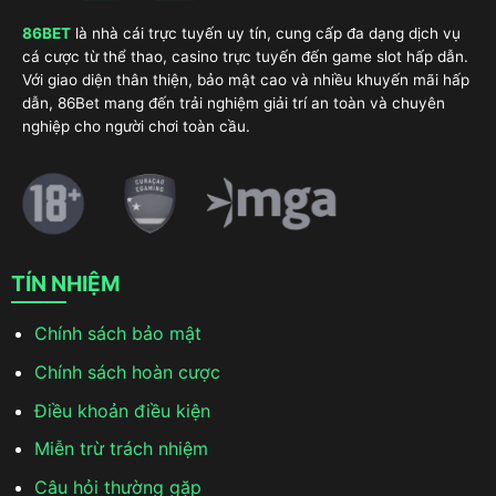
86BET
là nhà cái trực tuyến uy tín, cung cấp đa dạng dịch vụ
cá cược từ thể thao, casino trực tuyến đến game slot hấp dẫn.
Với giao diện thân thiện, bảo mật cao và nhiều khuyến mãi hấp
dẫn, 86Bet mang đến trải nghiệm giải trí an toàn và chuyên
nghiệp cho người chơi toàn cầu.
TÍN NHIỆM
Chính sách bảo mật
Chính sách hoàn cược
Điều khoản điều kiện
Miễn trừ trách nhiệm
Câu hỏi thường gặp