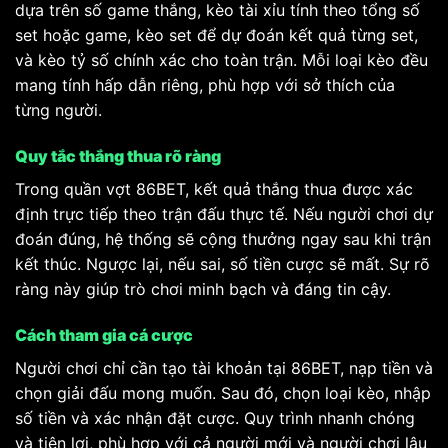
dựa trên số game thắng, kèo tài xỉu tính theo tổng số
set hoặc game, kèo set để dự đoán kết quả từng set,
và kèo tỷ số chính xác cho toàn trận. Mỗi loại kèo đều
mang tính hấp dẫn riêng, phù hợp với sở thích của
từng người.
Quy tắc thắng thua rõ ràng
Trong quần vợt 86BET, kết quả thắng thua được xác
định trực tiếp theo trận đấu thực tế. Nếu người chơi dự
đoán đúng, hệ thống sẽ cộng thưởng ngay sau khi trận
kết thúc. Ngược lại, nếu sai, số tiền cược sẽ mất. Sự rõ
ràng này giúp trò chơi minh bạch và đáng tin cậy.
Cách tham gia cá cược
Người chơi chỉ cần tạo tài khoản tại 86BET, nạp tiền và
chọn giải đấu mong muốn. Sau đó, chọn loại kèo, nhập
số tiền và xác nhận đặt cược. Quy trình nhanh chóng
và tiện lợi, phù hợp với cả người mới và người chơi lâu