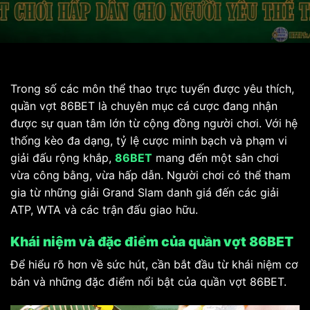
Trong số các môn thể thao trực tuyến được yêu thích,
quần vợt 86BET
là chuyên mục cá cược đang nhận
được sự quan tâm lớn từ cộng đồng người chơi. Với hệ
thống kèo đa dạng, tỷ lệ cược minh bạch và phạm vi
giải đấu rộng khắp,
86BET
mang đến một sân chơi
vừa công bằng, vừa hấp dẫn. Người chơi có thể tham
gia từ những giải Grand Slam danh giá đến các giải
ATP, WTA và các trận đấu giao hữu.
Khái niệm và đặc điểm của quần vợt 86BET
Để hiểu rõ hơn về sức hút, cần bắt đầu từ khái niệm cơ
bản và những đặc điểm nổi bật của quần vợt 86BET.