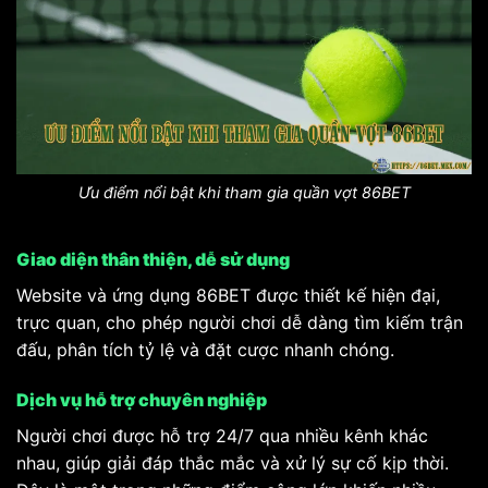
Ưu điểm nổi bật khi tham gia quần vợt 86BET
Giao diện thân thiện, dễ sử dụng
Website và ứng dụng 86BET được thiết kế hiện đại,
trực quan, cho phép người chơi dễ dàng tìm kiếm trận
đấu, phân tích tỷ lệ và đặt cược nhanh chóng.
Dịch vụ hỗ trợ chuyên nghiệp
Người chơi được hỗ trợ 24/7 qua nhiều kênh khác
nhau, giúp giải đáp thắc mắc và xử lý sự cố kịp thời.